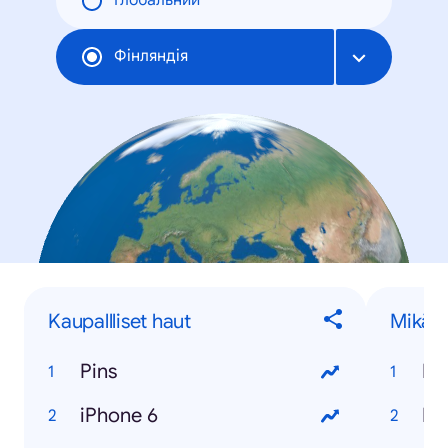
Глобальний
Фінляндія
Kaupallliset haut
Mikä 
Pins
Mi
iPhone 6
Mik