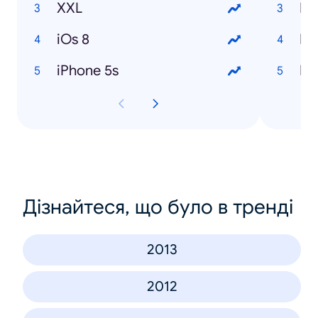
XXL
Mi
iOs 8
Mi
iPhone 5s
Mik
Дізнайтеся, що було в тренді
2013
2012