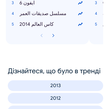
ايفون 6
Cr
زية
مسلسل صديقات العمر
اس
كاس العالم 2014
Дізнайтеся, що було в тренді
2013
2012