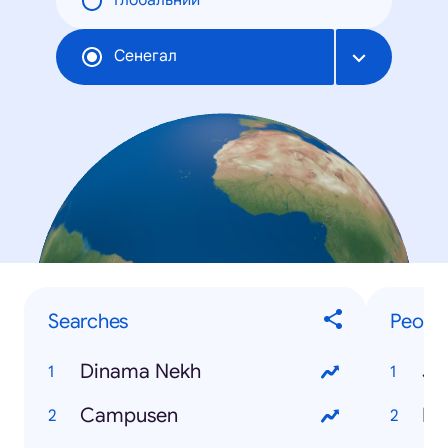
Глобальний
Сенегал
Searches
Peopl
Dinama Nekh
Ja
Campusen
Di