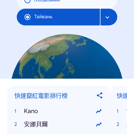
Глобальний
Тайвань
快速竄紅電影排行榜
快速
Kano
世
安娜貝爾
服