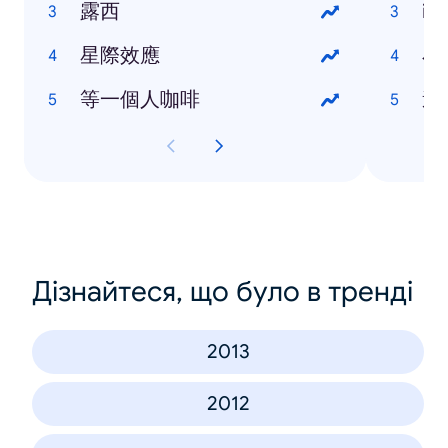
露西
iP
星際效應
小
等一個人咖啡
遠
Дізнайтеся, що було в тренді
2013
2012