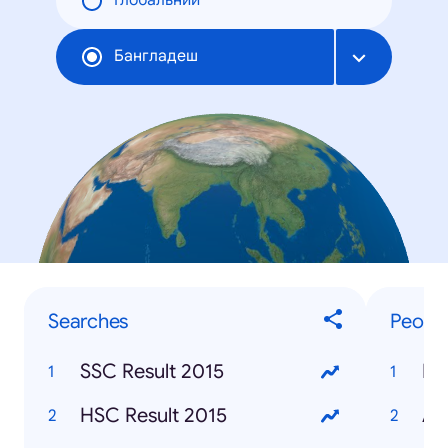
Глобальний
Бангладеш
Searches
Peopl
SSC Result 2015
Mu
HSC Result 2015
AP