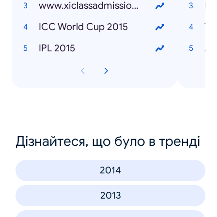
www.xiclassadmission.gov.bd
Ra
ICC World Cup 2015
Ta
IPL 2015
Ar
Дізнайтеся, що було в тренді
2014
2013