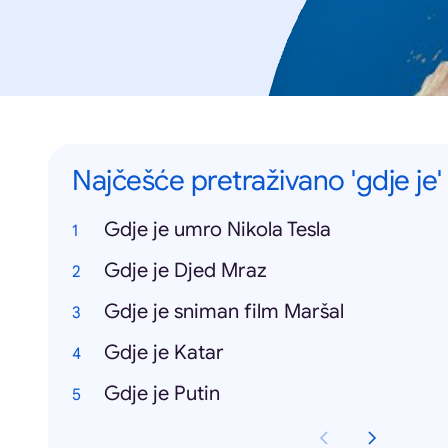
Najčešće pretraživano 'gdje je'
Gdje je umro Nikola Tesla
Gdje je Djed Mraz
Gdje je sniman film Maršal
Gdje je Katar
Gdje je Putin