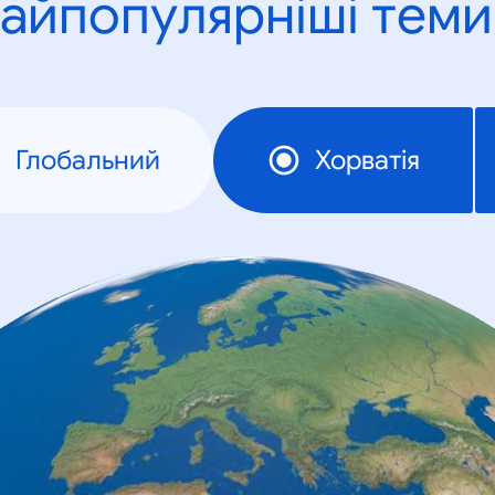
айпопулярніші теми
Глобальний
Хорватія