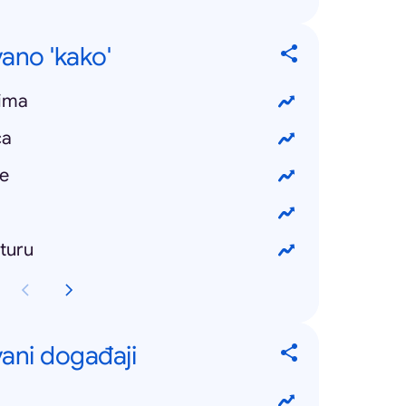
ano 'kako'
rima
ca
se
turu
vani događaji