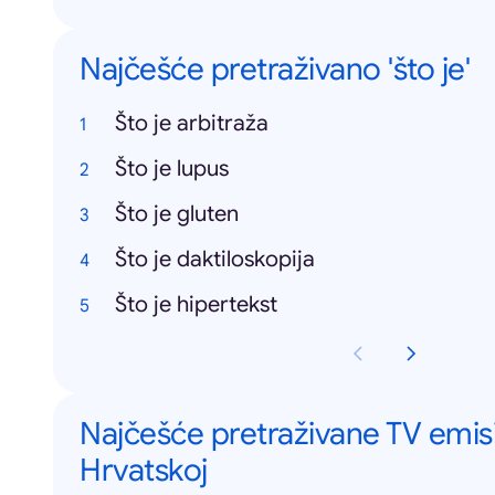
Najčešće pretraživano 'što je'
Što je arbitraža
Što je lupus
Što je gluten
Što je daktiloskopija
Što je hipertekst
Najčešće pretraživane TV emisi
Hrvatskoj