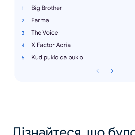
Big Brother
Farma
The Voice
X Factor Adria
Kud puklo da puklo
Дізнайтеся, що було