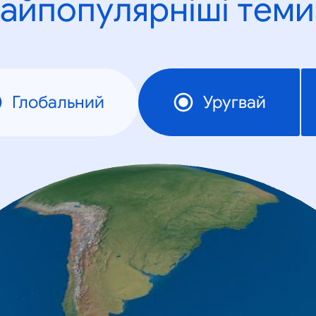
айпопулярніші теми
Глобальний
Уругвай