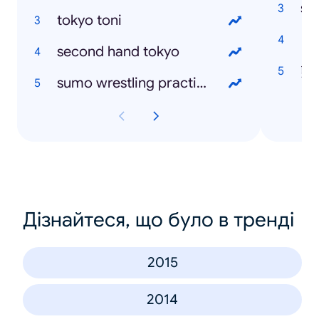
sm
tokyo toni
ト
second hand tokyo
熊
sumo wrestling practice tokyo
Дізнайтеся, що було в тренді
2015
2014