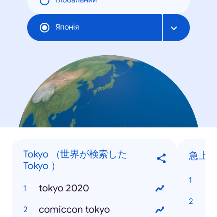
Глобальний
Японія
Tokyo （世界が検索した
急上
Tokyo ）
ポ
tokyo 2020
オ
comiccon tokyo