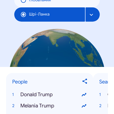
Глобальний
Шрі-Ланка
People
Searc
Donald Trump
Cr
Melania Trump
Pr