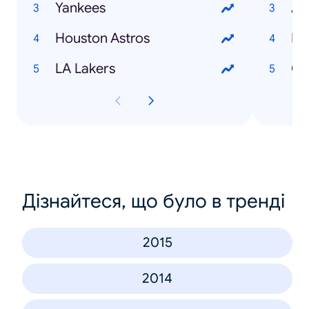
Yankees
An
Houston Astros
Da
LA Lakers
Ce
Дізнайтеся, що було в тренді
2015
2014