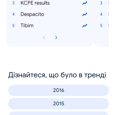
KCPE results
Ph
Despacito
Ne
Tibim
Iva
Дізнайтеся, що було в тренді
2016
2015