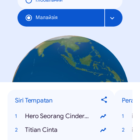
Глобальний
Малайзія
Siri Tempatan
Perant
Hero Seorang Cinderella
iP
Titian Cinta
iP