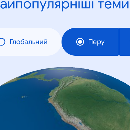
айпопулярніші теми
Глобальний
Перу