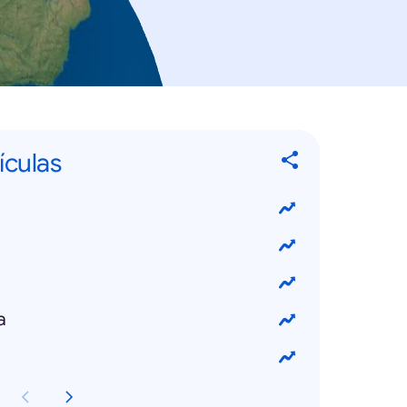
ículas
a