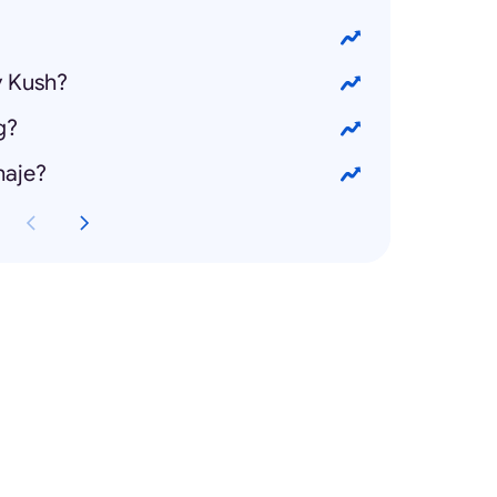
y Kush?
g?
haje?