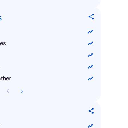
s
es
5
ther
?