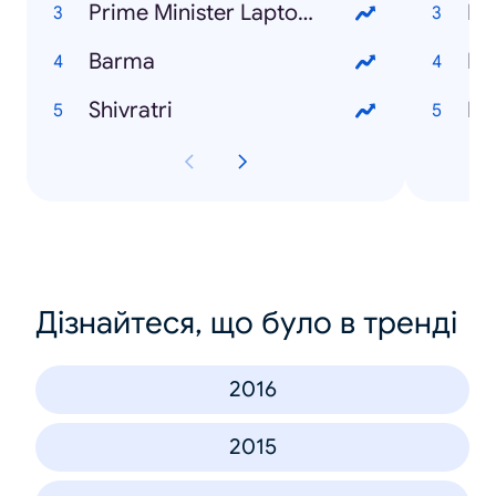
Prime Minister Laptop Scheme
Da
Barma
Ra
Shivratri
Hal
Дізнайтеся, що було в тренді
2016
2015