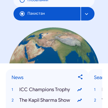
Глобальний
Пакистан
News
Searc
ICC Champions Trophy
IC
The Kapil Sharma Show
WW