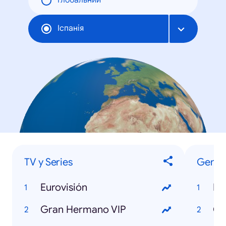
Глобальний
Іспанія
TV y Series
Gener
Eurovisión
Mu
Gran Hermano VIP
Cr