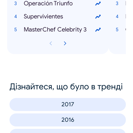
Operación Triunfo
Fo
Supervivientes
Bo
MasterChef Celebrity 3
Có
Дізнайтеся, що було в тренді
2017
2016