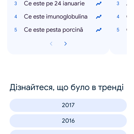
Ce este pe 24 ianuarie
As
Ce este imunoglobulina
Che
Ce este pesta porcină
Ce
Дізнайтеся, що було в тренді
2017
2016