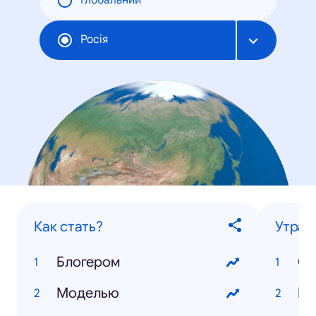
Глобальний
Росія
Как стать?
Утрат
Блогером
Ст
Моделью
Ио