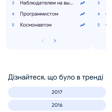
Наблюдателем на выборах
XX
Программистом
Ол
Космонавтом
Ст
Дізнайтеся, що було в тренді
2017
2016