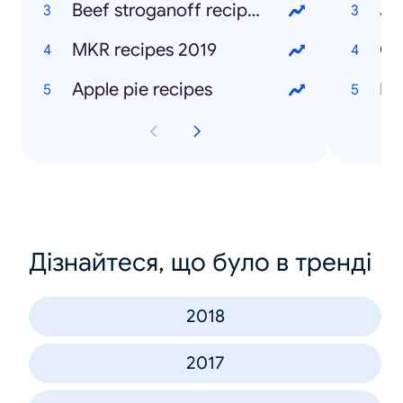
Beef stroganoff recipes
Jo
MKR recipes 2019
Gr
Apple pie recipes
Ke
Дізнайтеся, що було в тренді
2018
2017