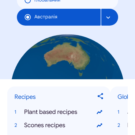
Глобальний
Австралія
Recipes
Global
Plant based recipes
Ja
Scones recipes
Bil