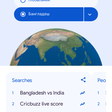
Глобальний
Бангладеш
Searches
Peopl
Bangladesh vs India
Sh
Cricbuzz live score
Mo