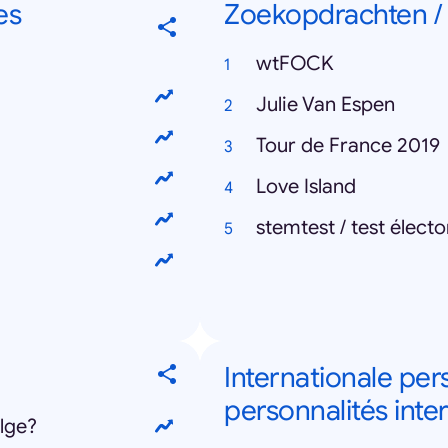
es
Zoekopdrachten /
wtFOCK
Julie Van Espen
Tour de France 2019
Love Island
stemtest / test électo
Internationale per
personnalités inte
lge?