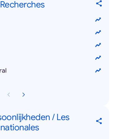
 Recherches
ral
soonlijkheden / Les
rnationales