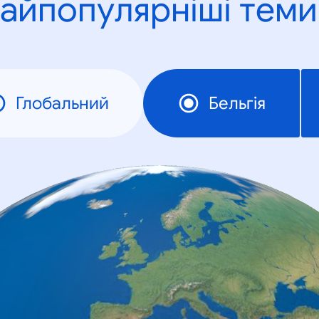
айпопулярніші теми
Глобальний
Бельгія