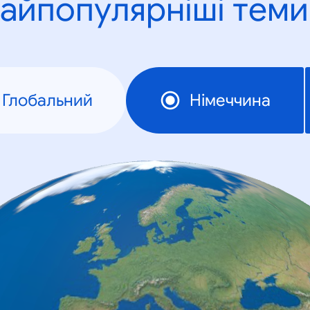
айпопулярніші теми
Глобальний
Німеччина