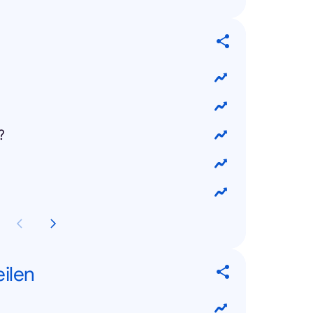
?
eilen