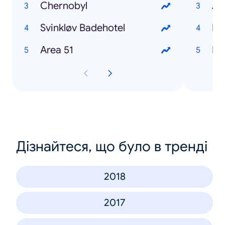
Chernobyl
An
Svinkløv Badehotel
Area 51
Lu
Дізнайтеся, що було в тренді
2018
2017