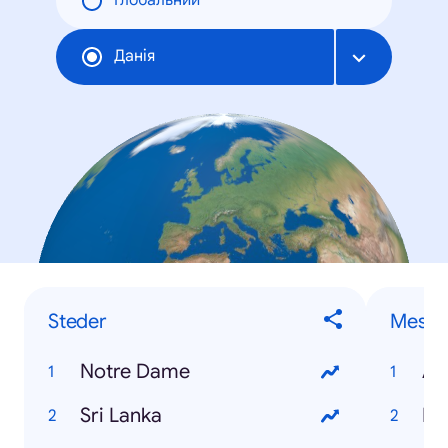
Глобальний
Данія
Steder
Mest t
Notre Dame
Au
Sri Lanka
Ra