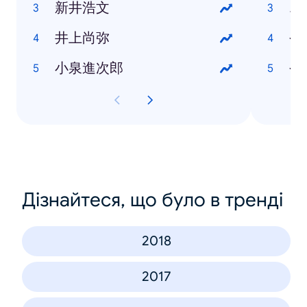
新井浩文
エ
井上尚弥
令
小泉進次郎
令
Дізнайтеся, що було в тренді
2018
2017