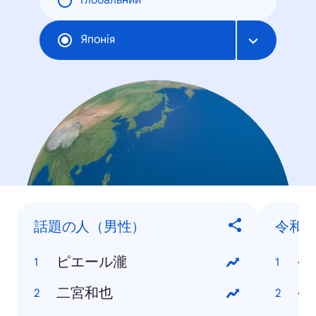
Глобальний
Японія
話題の人（男性）
令和
ピエール瀧
令
二宮和也
令