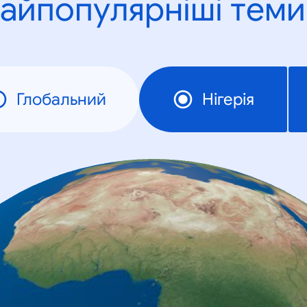
айпопулярніші теми
Глобальний
Нігерія