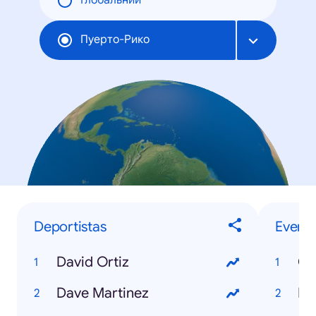
Глобальний
Пуерто-Рико
Deportistas
Evento
David Ortiz
Co
Dave Martinez
NB