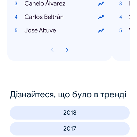
Canelo Álvarez
Fi
Carlos Beltrán
Su
José Altuve
Wi
Дізнайтеся, що було в тренді
2018
2017