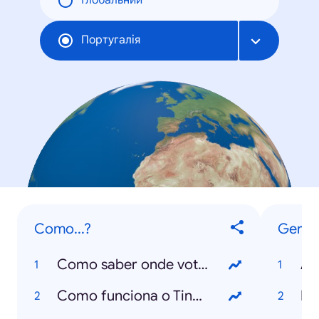
Глобальний
Португалія
Como...?
Geral
Como saber onde votar?
Ân
Como funciona o Tinder?
Fl