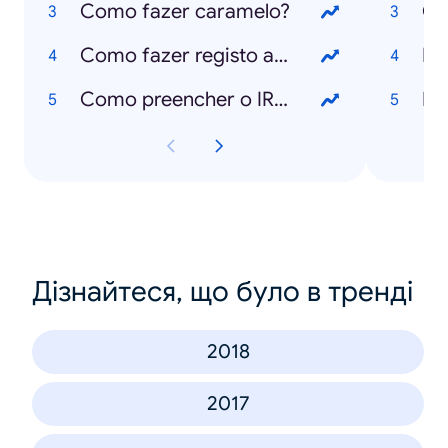
Como fazer caramelo?
Ca
Como fazer registo animal no SIAC?
Ed
Como preencher o IRS?
Mu
Дізнайтеся, що було в тренді
2018
2017