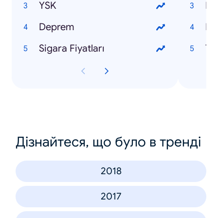
YSK
Ne
Deprem
Pal
Sigara Fiyatları
Ta
Дізнайтеся, що було в тренді
2018
2017