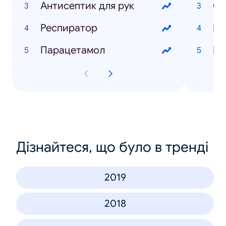
Антисептик для рук
Ос
Респиратор
Ев
Парацетамол
Па
Дізнайтеся, що було в тренді
2019
2018