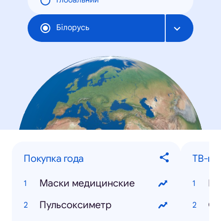
Глобальний
Білорусь
Покупка года
ТВ-шо
Маски медицинские
Би
Пульсоксиметр