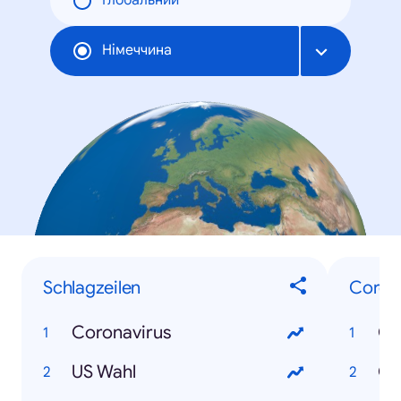
Глобальний
Німеччина
Schlagzeilen
Coron
Coronavirus
Co
US Wahl
Co