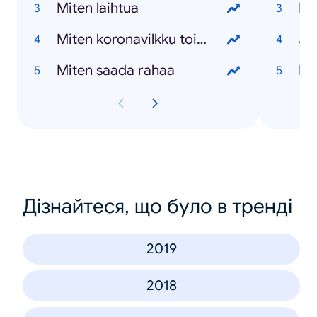
Miten laihtua
Re
Miten koronavilkku toimii
Jo
Miten saada rahaa
Ma
Дізнайтеся, що було в тренді
2019
2018