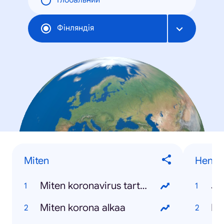
Глобальний
Фінляндія
Miten
Henkil
Miten koronavirus tarttuu
Ja
Miten korona alkaa
Ko