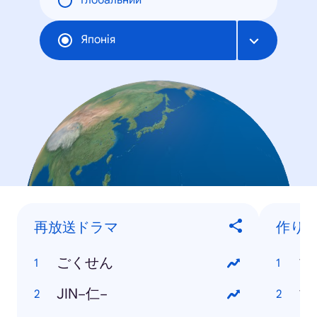
Глобальний
Японія
再放送ドラマ
作り
ごくせん
マ
JIN−仁−
マ