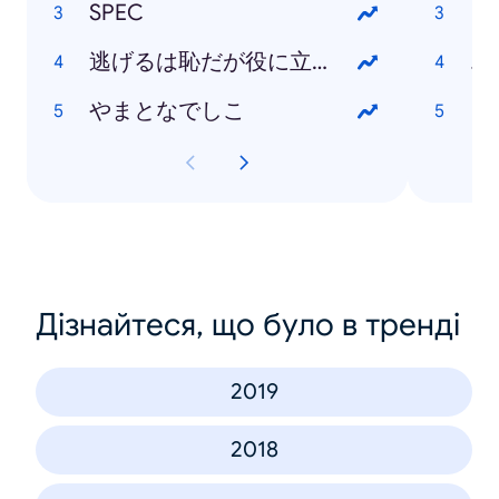
SPEC
逃げるは恥だが役に立つ
エ
やまとなでしこ
日
Дізнайтеся, що було в тренді
2019
2018