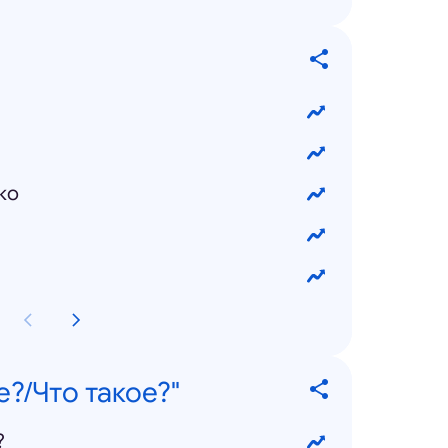
ко
е?/Что такое?"
?