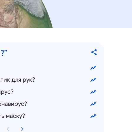
?”
тик для рук?
ирус?
онавирус?
ть маску?