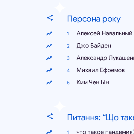
Персона року
Алексей Навальный
Джо Байден
Александр Лукашен
Михаил Ефремов
Ким Чен Ын
Питання: “Що так
что такое пандемия