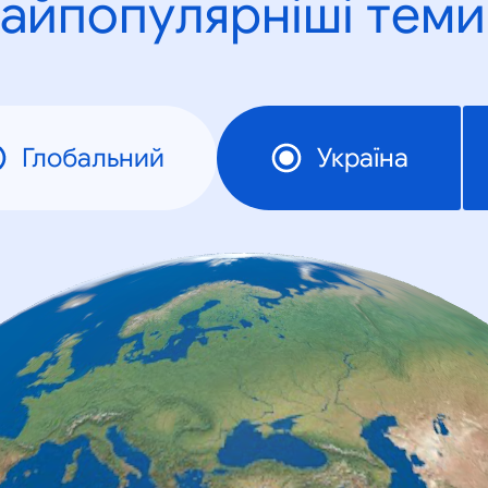
айпопулярніші теми
Глобальний
Україна