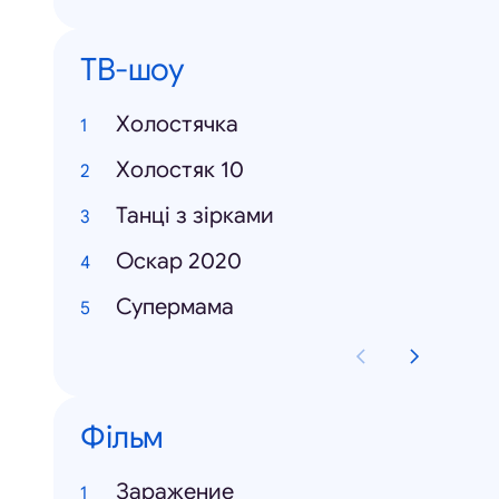
ТВ-шоу
Холостячка
Холостяк 10
Танці з зірками
Оскар 2020
Супермама
Фільм
Заражение