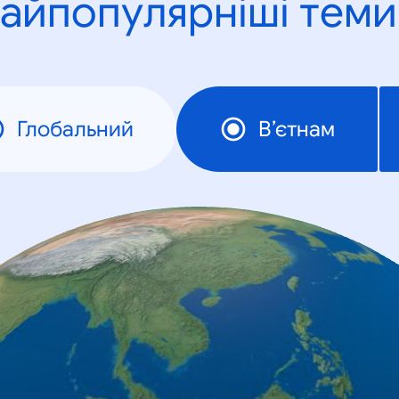
айпопулярніші теми
Глобальний
В’єтнам