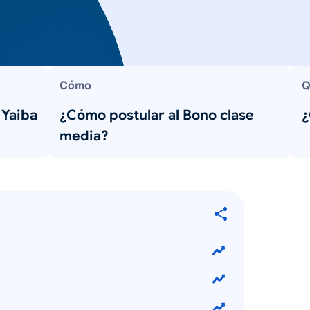
Cómo
Q
 Yaiba
¿Cómo postular al Bono clase
¿
media?