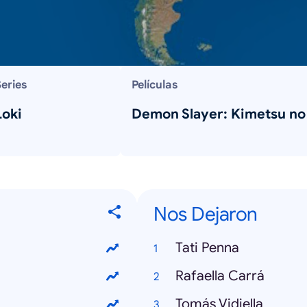
eries
Películas
Loki
Demon Slayer: Kimetsu no
Nos Dejaron
Tati Penna
Rafaella Carrá
Tomás Vidiella