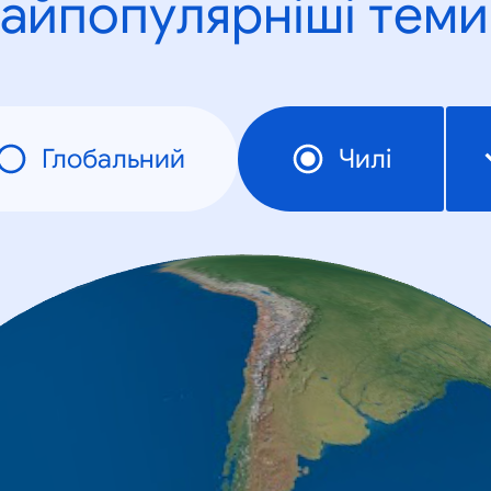
айпопулярніші теми
Глобальний
Чилі