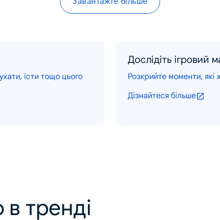
Завантажте більше
Дослідіть ігровий 
хати, їсти тощо цього
Розкрийте моменти, які ж
Дізнайтеся більше
 в тренді