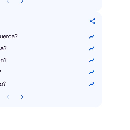
gueroa?
sa?
on?
?
do?