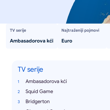
TV serije
Najtraženiji pojmovi
Ambasadorova kći
Euro
TV serije
Ambasadorova kći
Squid Game
Bridgerton