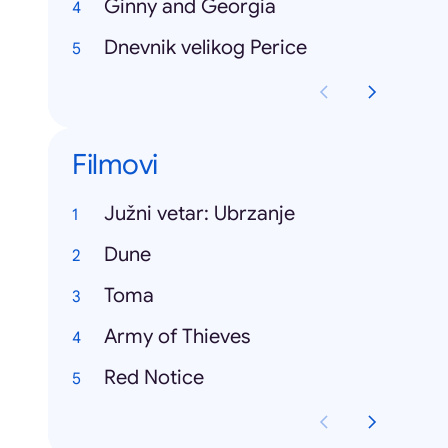
Ginny and Georgia
Dnevnik velikog Perice
Filmovi
Južni vetar: Ubrzanje
Dune
Toma
Army of Thieves
Red Notice