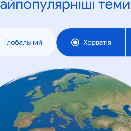
айпопулярніші теми
Глобальний
Хорватія