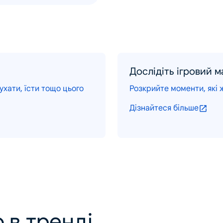
Дослідіть ігровий 
хати, їсти тощо цього
Розкрийте моменти, які ж
Дізнайтеся більше
 в тренді