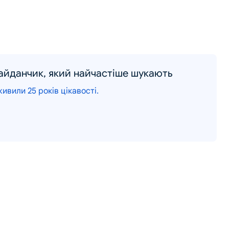
майданчик, який найчастіше шукають
ивили 25 років цікавості.