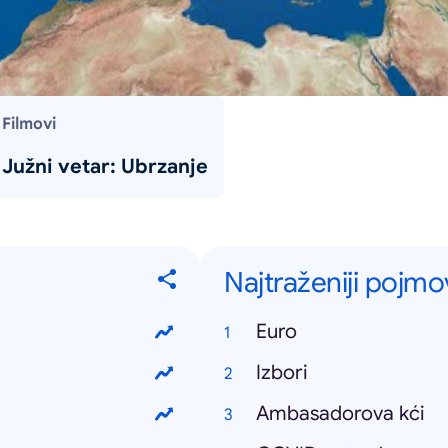
Filmovi
Južni vetar: Ubrzanje
Najtraženiji pojmo
Euro
Izbori
Ambasadorova kći