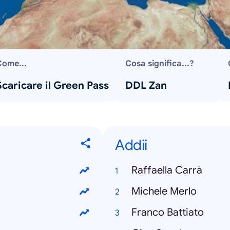
Come...
Cosa significa...?
Scaricare il Green Pass
DDL Zan
Addii
Raffaella Carrà
Michele Merlo
Franco Battiato