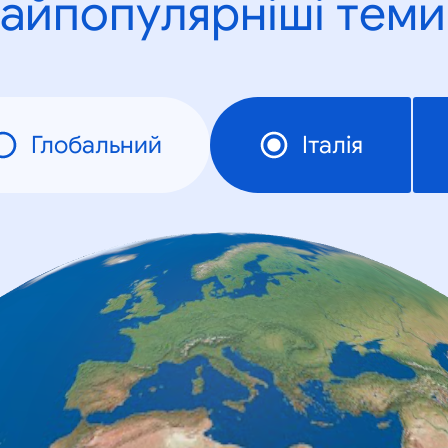
айпопулярніші теми
Глобальний
Італія