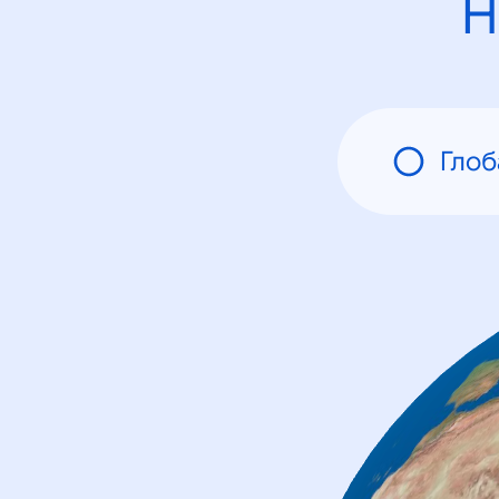
Н
Глоб