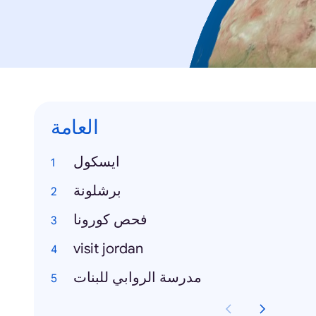
العامة
ايسكول
برشلونة
فحص كورونا
visit jordan
مدرسة الروابي للبنات