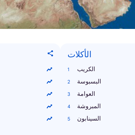
الأكلات
الكريب
البسبوسة
العوامة
المبروشة
السينابون