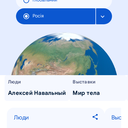
Глобальний
Росія
Люди
Выставки
Алексей Навальный
Мир тела
Люди
Выста