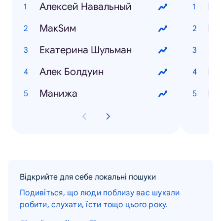
Алексей Навальный
Ми
МакSим
Екатерина Шульман
Я,
Алек Болдуин
La
Манижа
Вы
Відкрийте для себе локальні пошуки
Подивіться, що люди поблизу вас шукали
робити, слухати, їсти тощо цього року.