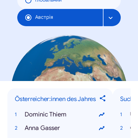
Глобальний
Австрія
Österreicher:innen des Jahres
Suchbe
Dominic Thiem
Uk
Anna Gasser