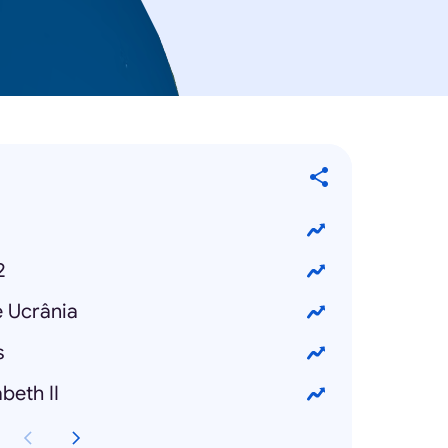
2
e Ucrânia
s
beth II