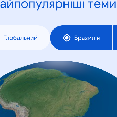
айпопулярніші теми
Глобальний
Бразилія