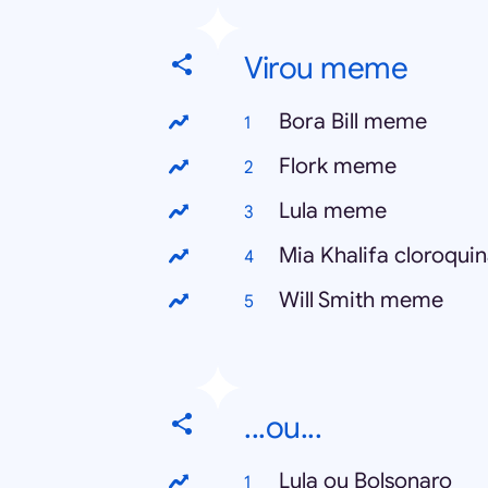
Virou meme
Bora Bill meme
Flork meme
Lula meme
Mia Khalifa cloroqu
Will Smith meme
...ou...
Lula ou Bolsonaro