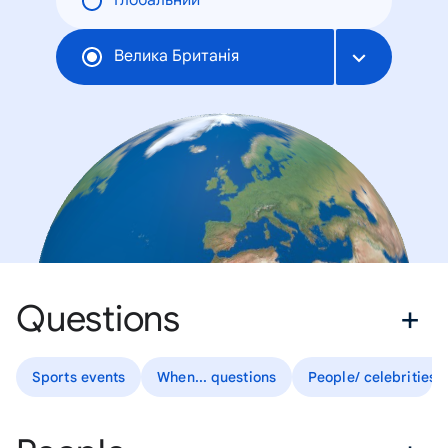
Глобальний
Велика Британія
Questions
Sports events
When... questions
People/ celebrities