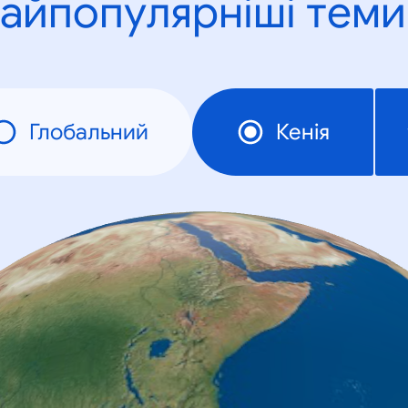
айпопулярніші теми
Глобальний
Кенія