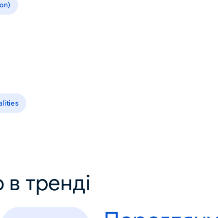
on)
lities
 в тренді