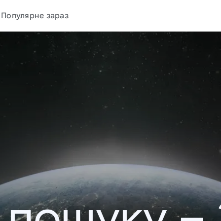
Популярне зараз
у пошуку –