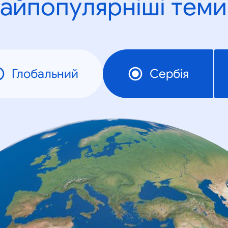
айпопулярніші теми
Глобальний
Сербія