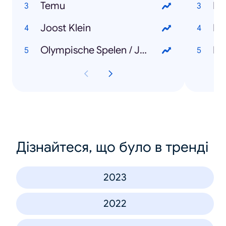
Temu
Ke
Joost Klein
Mi
Olympische Spelen / Jeux Olympiques
Do
Дізнайтеся, що було в тренді
2023
2022