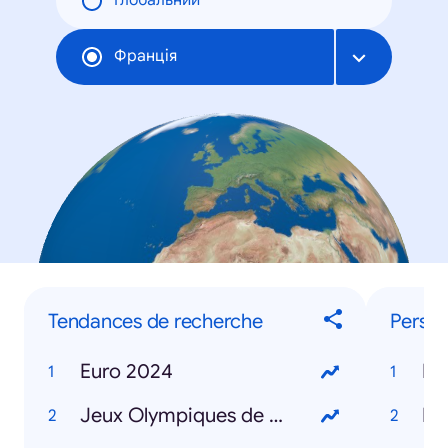
Глобальний
Франція
Tendances de recherche
Person
Euro 2024
Mi
Jeux Olympiques de Paris 2024
Ke