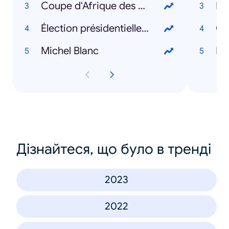
Coupe d'Afrique des Nations 2024
Ka
Élection présidentielle américaine 2024
Gab
Michel Blanc
Le
Дізнайтеся, що було в тренді
2023
2022