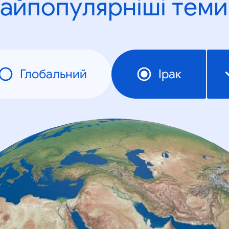
айпопулярніші теми
Глобальний
Ірак