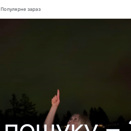
Популярне зараз
у пошуку –