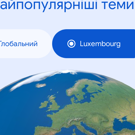
айпопулярніші теми
Глобальний
Luxembourg