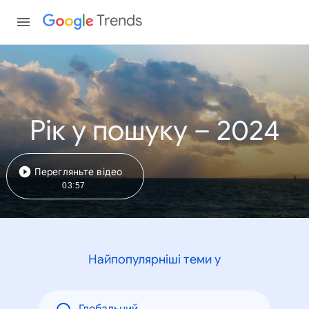
Trends
Рік у пошуку – 2024
Перегляньте відео
03:57
Найпопулярніші теми у