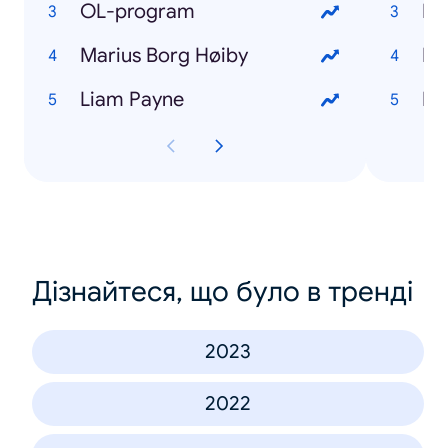
OL-program
Du
Marius Borg Høiby
Fo
Liam Payne
Ibe
Дізнайтеся, що було в тренді
2023
2022