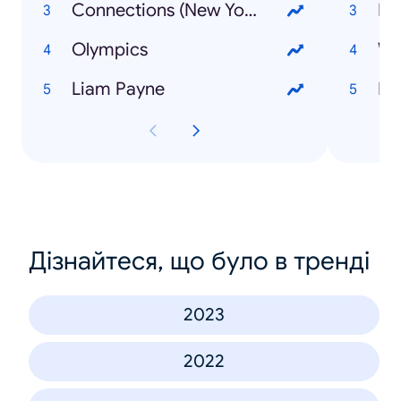
Connections (New York Times game)
Olympics
Liam Payne
M
Дізнайтеся, що було в тренді
2023
2022