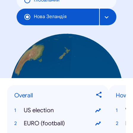
Глобальний
Нова Зеландія
Overall
How t
US election
Wa
EURO (football)
Lo