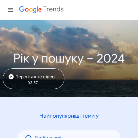
Trends
Рік у пошуку – 2024
Перегляньте відео
03:57
Найпопулярніші теми у