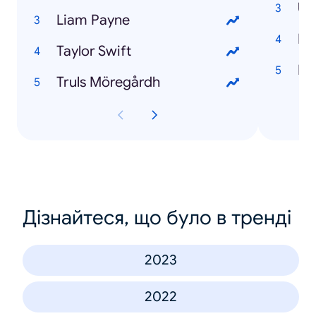
US
Liam Payne
Ka
Taylor Swift
EP
Truls Möregårdh
Дізнайтеся, що було в тренді
2023
2022