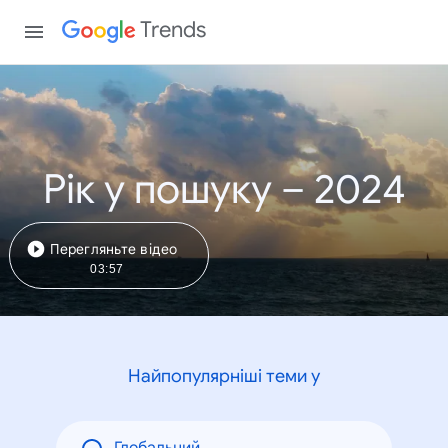
Trends
Рік у пошуку – 2024
Перегляньте відео
03:57
Найпопулярніші теми у